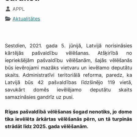
APPL
Aktualitātes
Sestdien, 2021. gada 5. jūnijā, Latvijā norisināsies
kārtējās pašvaldību vēlēšanas. Atšķirībā no
iepriekšējām pašvaldību vēlēšanām, šajās vēlēšanās
būs ievērojami mazāks vietvaru un ievēlamo deputātu
skaits. Administratīvi teritoriālā reforma, paredz, ka
Latvijā būs 42 pašvaldības līdzšinējo 119 vietā,
savukārt domēs ievēlējamo deputātu skaits
samazināsies gandrīz uz pusi.
Rīgas pašvaldībā vēlēšanas šogad nenotiks, jo dome
tika ievēlēta ārkārtas vēlēšanās pērn, un tā turpinās
strādāt līdz 2025. gada vēlēšanām.