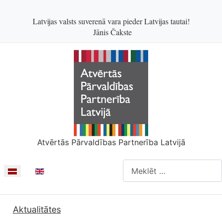
Latvijas valsts suverenā vara pieder Latvijas tautai!
Jānis Čakste
Atvērtās Pārvaldības Partnerība Latvijā
Meklēšanas forma
Izvēlieties valodu
Aktualitātes