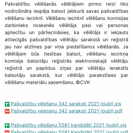
Pašvaldību vēlēšanās vēlētājiem pirmo reizi tiks
nodrošināta iespēja balsot jebkurā savas pašvaldības
vēlēšanu iecirknī. Vēlēšanu iecirknī vēlēšanu komisijas
darbinieks noskenēs vēlētāja pasi vai personas
apliecību un pārliecināsies, ka vēlētājs ir iekļauts
attiecīgās pašvaldības vēlētāju sarakstā un reģistrā
jau nav atzīmes par viņa piedalīšanos vēlēšanās. Ja
vēlētājam būs tiesības balsot, vēlēšanu iecirkņa
komisija balsotāju reģistrēs elektroniskajā vēlētāju
reģistrā un papildus ziņas par vēlētāju ierakstīs
balsotāju sarakstā, kur vēlētājs parakstīsies par
vēlēšanu materiālu saņemšanu. ©CVK
​​
Pašvaldību vēlešanu 342 saraksti 2021 (publ).xls
Pašvaldību velesanu 342 saraksti 2021 (publ).pdf
​
Pašvaldību vēlešanu 5581 kandidāti 2021 (publ).xls
Pašvaldību vēlešanu 5581 Kandidāti 2021 (publ).pdf