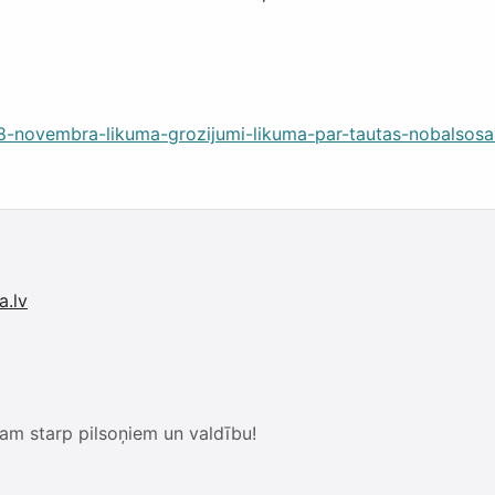
-8-novembra-likuma-grozijumi-likuma-par-tautas-nobalsosan
a.lv
am starp pilsoņiem un valdību!