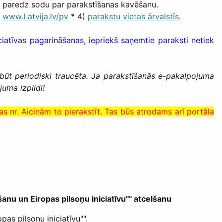
tas paredz sodu par parakstīšanas kavēšanu.
s
www.Latvija.lv/pv
* 4)
parakstu vietas ārvalstīs
.
ciatīvas pagarināšanas, iepriekš saņemtie paraksti netiek
 būt periodiski traucēta. Ja parakstīšanās e-pakalpojuma
uma izpildi!
s nr. Aicinām to pierakstīt. Tas būs atrodams arī portāla
anu un Eiropas pilsoņu iniciatīvu""
atcelšanu
as pilsoņu iniciatīvu"".