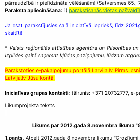
pārraudzībā ir pielīdzināta vēlēšanām! (Satversmes 65., 
Paraksta apliecināšana:
1)
parakstīšanās vietas pašvald
Ja esat parakstījušies šajā iniciatīvā iepriekš, līdz 20
skaitīti!
*
Valsts reģionālās attīstības aģentūra un Pilsonības un
izpildes gaitā saņemat kļūdas paziņojumu, lūdzam atgriez
Parakstoties e-pakalpojumu portālā Larvija.lv Pirms iesn
Latvija.lv Jūsu kontā.
Iniciatīvas grupas kontakti:
tālrunis: +371 20732777, e-p
Likumprojekta teksts
Likums par 2012.gada 8.novembra likuma "G
1.pants.
Atcelt 2012.gada 8.novembra likumu "Grozījumi li