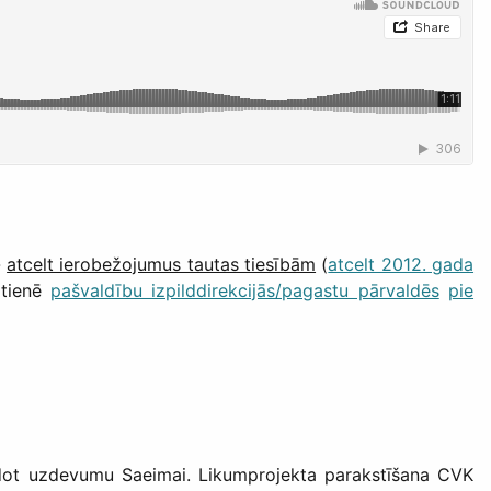
-
atcelt ierobežojumus tautas tiesībām
(
atcelt 2012. gada
ātienē
pašvaldību izpilddirekcijās/pagastu pārvaldēs
pie
es, dot uzdevumu Saeimai. Likumprojekta parakstīšana CVK