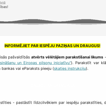
INFORMĒJIET PAR IESPĒJU PAZIŅAS UN DRAUGUS!
isās pašvaldībās
atvērts vēlētājiem parakstīšanai likums
ināšanu un Eiropas pilsoņu iniciatīvu"
). Parakstīt var kl
a bankas vai eParaksts pieeju (
skaties instrukciju
).
BALSOT AR LATVIJA.LV
istīties - pastāstīt līdzcilvēkiem par iespēju parakstīti