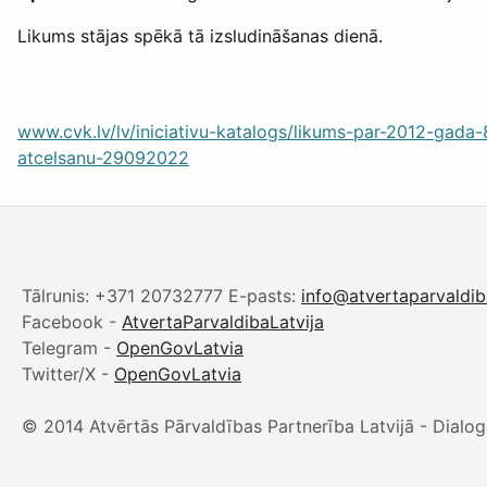
Likums stājas spēkā tā izsludināšanas dienā.
www.cvk.lv/lv/iniciativu-katalogs/likums-par-2012-gada
atcelsanu-29092022
Tālrunis: +371 20732777 E-pasts:
info@atvertaparvaldib
Facebook -
AtvertaParvaldibaLatvija
Telegram -
OpenGovLatvia
Twitter/X -
OpenGovLatvia
© 2014 Atvērtās Pārvaldības Partnerība Latvijā - Dialog