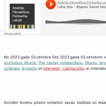
No 2022.gada 03.oktobra līdz 2023.gada 02.oktobrim v
gozījumus likumā "Par tautas nobalsošanu, likumu ieros
notāriem
,
ārvalstīs
un
internetā - Latvija.lv/pv
ar internet
Aicinām ikvienu pilsoni izmantot savas tiesības un iesa