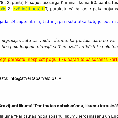
78., 2. panti) Pilsoņus aizsargā Krimināllikuma 90. pants, 
ībās
2)
zvērināti notāri
3) parakstu vākšanas e-pakalpojum
21.gada 24.septembrim,
tad ir jāparaksta atkārtoti,
jo pēc ini
 migrācijas lietu pārvalde informē, ka portāla darbība var
ties pakalpojuma pirmajā solī un uzsākt atkārtotu pakalpoj
iegt parakstu, nospiest pogu, tiks paŗādīts balsošanas kārta
asts:
info@atvertaparvaldiba.l
v
rozījumi likumā "Par
tautas nobalsošanu, likumu ierosināš
kumā "Par tautas nobalsošanu, likumu ierosināšanu un Eirop