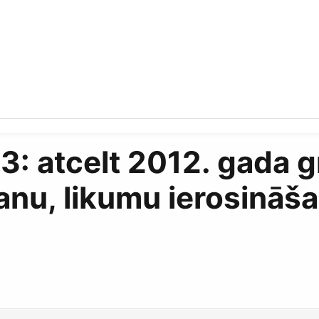
: atcelt 2012. gada g
anu, likumu ierosināš