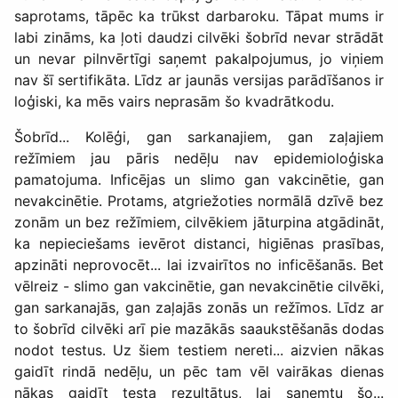
saprotams, tāpēc ka trūkst darbaroku. Tāpat mums ir
labi zināms, ka ļoti daudzi cilvēki šobrīd nevar strādāt
un nevar pilnvērtīgi saņemt pakalpojumus, jo viņiem
nav šī sertifikāta. Līdz ar jaunās versijas parādīšanos ir
loģiski, ka mēs vairs neprasām šo kvadrātkodu.
Šobrīd... Kolēģi, gan sarkanajiem, gan zaļajiem
režīmiem jau pāris nedēļu nav epidemioloģiska
pamatojuma. Inficējas un slimo gan vakcinētie, gan
nevakcinētie. Protams, atgriežoties normālā dzīvē bez
zonām un bez režīmiem, cilvēkiem jāturpina atgādināt,
ka nepieciešams ievērot distanci, higiēnas prasības,
apzināti neprovocēt... lai izvairītos no inficēšanās. Bet
vēlreiz - slimo gan vakcinētie, gan nevakcinētie cilvēki,
gan sarkanajās, gan zaļajās zonās un režīmos. Līdz ar
to šobrīd cilvēki arī pie mazākās saaukstēšanās dodas
nodot testus. Uz šiem testiem nereti... aizvien nākas
gaidīt rindā nedēļu, un pēc tam vēl vairākas dienas
nākas gaidīt testa rezultātus, lai saņemtu šo...