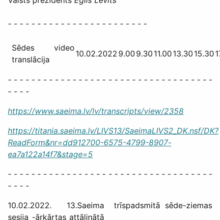
- - - - - - - - - - - - - - - - - - - - - - - -
Sēdes video
10.02.2022
9.00
9.30
11.00
13.30
15.30
1
translācija
- - - - - - - - - - - - - - - - - - - - - - - - - - - - - - - - - - -
- - - -
https://www.saeima.lv/lv/transcripts/view/2358
https://titania.saeima.lv/LIVS13/SaeimaLIVS2_DK.nsf/DK?
ReadForm&nr=dd912700-6575-4799-8907-
ea7a122a14f7&stage=5
- - - - - - - - - - - - - - - - - - - - - - - - - - - - - - - - - - -
- - - -
10.02.2022. 13.Saeima trīspadsmitā sēde-ziemas
sesija -ārkārtas attālinātā