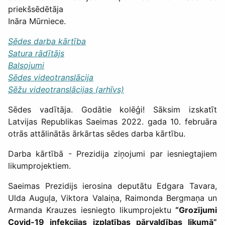
priekšsēdētāja
Ināra Mūrniece.
Sēdes darba kārtība
Satura rādītājs
Balsojumi
Sēdes videotranslācija
Sēžu videotranslācijas (arhīvs)
Sēdes vadītāja. Godātie kolēģi! Sāksim izskatīt
Latvijas Republikas Saeimas 2022. gada 10. februāra
otrās attālinātās ārkārtas sēdes darba kārtību.
Darba kārtībā - Prezidija ziņojumi par iesniegtajiem
likumprojektiem.
Saeimas Prezidijs ierosina deputātu Edgara Tavara,
Ulda Auguļa, Viktora Valaiņa, Raimonda Bergmaņa un
Armanda Krauzes iesniegto likumprojektu
“Grozījumi
Covid-19 infekcijas izplatības pārvaldības likumā”