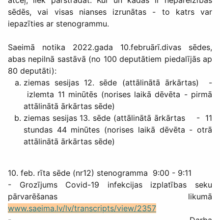
sēdēs, vai visas nianses izrunātas - to katrs var
iepazīties ar stenogrammu.
Saeimā notika 2022.gada 10.februārī.divas sēdes,
abas nepilnā sastāvā (no 100 deputātiem piedalījās ap
80 deputāti):
ziemas sesijas 12. sēde (attālinātā ārkārtas) -
izlemta 11 minūtēs (norises laikā dēvēta - pirmā
attālinātā ārkārtas sēde)
ziemas sesijas 13. sēde (attālinātā ārkārtas - 11
stundas 44 minūtes (norises laikā dēvēta - otrā
attālinātā ārkārtas sēde)
10. feb. rīta sēde (nr12) stenogramma 9:00 - 9:11
- Grozījums Covid-19 infekcijas izplatības seku
pārvarēšanas likumā
www.saeima.lv/lv/transcripts/view/2357
- Darba