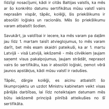
līdzīgi nosacījumi, kādi ir citās Baltijas valstīs, ka mēs
ar šo konkrēto datumu sertifikātus mūsu valstī vairs
neprasām vispār, tāpēc, kolēģi, šis priekšlikums ir
absolūti loģisks un racionāls. Mēs šo priekšlikumu
varam atbalstīt šodien.
Savukārt, ja valdībai ir iecere, ka mēs varam pa daļām
jau līdz 1. martam taisīt atvieglojumus, to mēs varam
darīt, bet mēs esam skaidri pateikuši, ka ar 1. martu
Latvijā - visā Latvijā, iekšzemē - mēs cilvēkiem ļaujam
saņemt visus pakalpojumus, ļaujam strādāt, neprasot
vairs šo sertifikātu, kas ir absolūti loģiski, ņemot vērā
jaunos apstākļus, kādi mūsu valstī ir radušies.
Tāpēc, dārgie kolēģi, es aicinu atbalstīt šo
likumprojektu un uzdot Ministru kabinetam veikt visas
pārējās darbības, lai līdz noteiktajam datumam mēs
būtu iekšzemē principā pilnībā atteikušies no šī
sertifikāta.