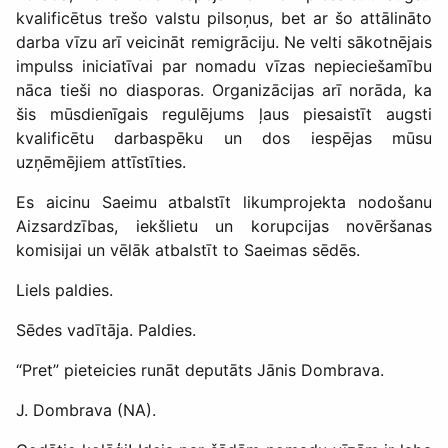
kvalificētus trešo valstu pilsoņus, bet ar šo attālināto
darba vīzu arī veicināt remigrāciju. Ne velti sākotnējais
impulss iniciatīvai par nomadu vīzas nepieciešamību
nāca tieši no diasporas. Organizācijas arī norāda, ka
šis mūsdienīgais regulējums ļaus piesaistīt augsti
kvalificētu darbaspēku un dos iespējas mūsu
uzņēmējiem attīstīties.
Es aicinu Saeimu atbalstīt likumprojekta nodošanu
Aizsardzības, iekšlietu un korupcijas novēršanas
komisijai un vēlāk atbalstīt to Saeimas sēdēs.
Liels paldies.
Sēdes vadītāja. Paldies.
“Pret” pieteicies runāt deputāts Jānis Dombrava.
J. Dombrava (NA).