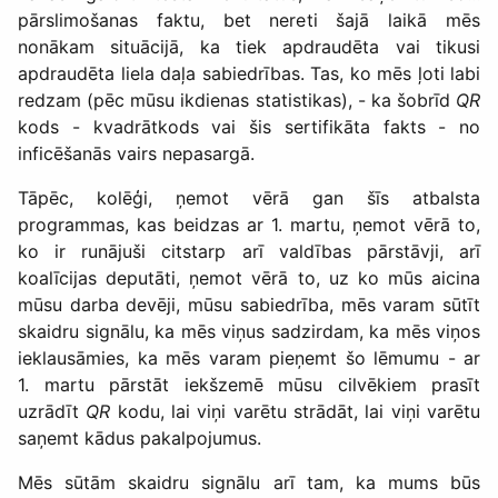
pārslimošanas faktu, bet nereti šajā laikā mēs
nonākam situācijā, ka tiek apdraudēta vai tikusi
apdraudēta liela daļa sabiedrības. Tas, ko mēs ļoti labi
redzam (pēc mūsu ikdienas statistikas), - ka šobrīd
QR
kods - kvadrātkods vai šis sertifikāta fakts - no
inficēšanās vairs nepasargā.
Tāpēc, kolēģi, ņemot vērā gan šīs atbalsta
programmas, kas beidzas ar 1. martu, ņemot vērā to,
ko ir runājuši citstarp arī valdības pārstāvji, arī
koalīcijas deputāti, ņemot vērā to, uz ko mūs aicina
mūsu darba devēji, mūsu sabiedrība, mēs varam sūtīt
skaidru signālu, ka mēs viņus sadzirdam, ka mēs viņos
ieklausāmies, ka mēs varam pieņemt šo lēmumu - ar
1. martu pārstāt iekšzemē mūsu cilvēkiem prasīt
uzrādīt
QR
kodu, lai viņi varētu strādāt, lai viņi varētu
saņemt kādus pakalpojumus.
Mēs sūtām skaidru signālu arī tam, ka mums būs