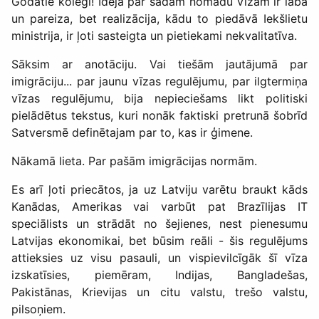
Godātie kolēģi! Ideja par šādām nomadu vīzām ir laba
un pareiza, bet realizācija, kādu to piedāvā Iekšlietu
ministrija, ir ļoti sasteigta un pietiekami nekvalitatīva.
Sāksim ar anotāciju. Vai tiešām jautājumā par
imigrāciju... par jaunu vīzas regulējumu, par ilgtermiņa
vīzas regulējumu, bija nepieciešams likt politiski
pielādētus tekstus, kuri nonāk faktiski pretrunā šobrīd
Satversmē definētajam par to, kas ir ģimene.
Nākamā lieta. Par pašām imigrācijas normām.
Es arī ļoti priecātos, ja uz Latviju varētu braukt kāds
Kanādas, Amerikas vai varbūt pat Brazīlijas IT
speciālists un strādāt no šejienes, nest pienesumu
Latvijas ekonomikai, bet būsim reāli - šis regulējums
attieksies uz visu pasauli, un vispievilcīgāk šī vīza
izskatīsies, piemēram, Indijas, Bangladešas,
Pakistānas, Krievijas un citu valstu, trešo valstu,
pilsoņiem.