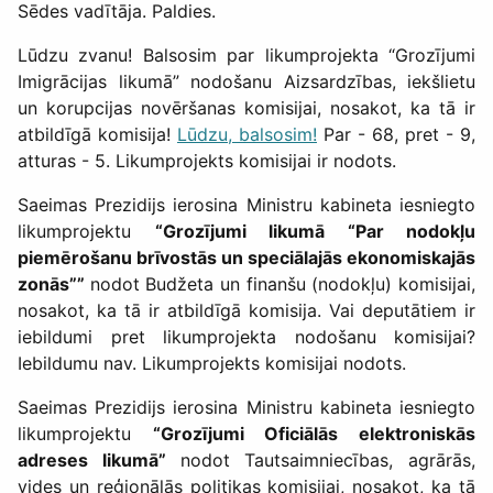
Sēdes vadītāja. Paldies.
Lūdzu zvanu! Balsosim par likumprojekta “Grozījumi
Imigrācijas likumā” nodošanu Aizsardzības, iekšlietu
un korupcijas novēršanas komisijai, nosakot, ka tā ir
atbildīgā komisija!
Lūdzu, balsosim!
Par - 68, pret - 9,
atturas - 5. Likumprojekts komisijai ir nodots.
Saeimas Prezidijs ierosina Ministru kabineta iesniegto
likumprojektu
“Grozījumi likumā “Par nodokļu
piemērošanu brīvostās un speciālajās ekonomiskajās
zonās””
nodot Budžeta un finanšu (nodokļu) komisijai,
nosakot, ka tā ir atbildīgā komisija. Vai deputātiem ir
iebildumi pret likumprojekta nodošanu komisijai?
Iebildumu nav. Likumprojekts komisijai nodots.
Saeimas Prezidijs ierosina Ministru kabineta iesniegto
likumprojektu
“Grozījumi Oficiālās elektroniskās
adreses likumā”
nodot Tautsaimniecības, agrārās,
vides un reģionālās politikas komisijai, nosakot, ka tā