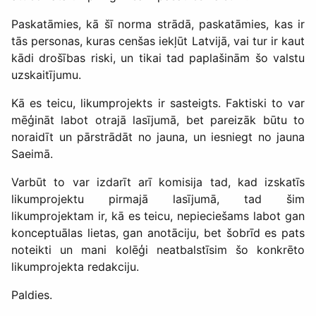
Paskatāmies, kā šī norma strādā, paskatāmies, kas ir
tās personas, kuras cenšas iekļūt Latvijā, vai tur ir kaut
kādi drošības riski, un tikai tad paplašinām šo valstu
uzskaitījumu.
Kā es teicu, likumprojekts ir sasteigts. Faktiski to var
mēģināt labot otrajā lasījumā, bet pareizāk būtu to
noraidīt un pārstrādāt no jauna, un iesniegt no jauna
Saeimā.
Varbūt to var izdarīt arī komisija tad, kad izskatīs
likumprojektu pirmajā lasījumā, tad šim
likumprojektam ir, kā es teicu, nepieciešams labot gan
konceptuālas lietas, gan anotāciju, bet šobrīd es pats
noteikti un mani kolēģi neatbalstīsim šo konkrēto
likumprojekta redakciju.
Paldies.