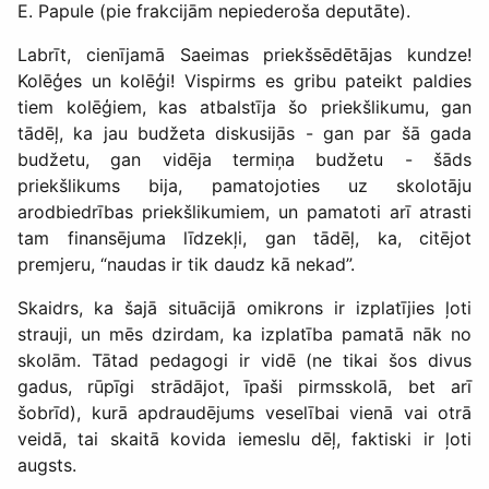
E. Papule (pie frakcijām nepiederoša deputāte).
Labrīt, cienījamā Saeimas priekšsēdētājas kundze!
Kolēģes un kolēģi! Vispirms es gribu pateikt paldies
tiem kolēģiem, kas atbalstīja šo priekšlikumu, gan
tādēļ, ka jau budžeta diskusijās - gan par šā gada
budžetu, gan vidēja termiņa budžetu - šāds
priekšlikums bija, pamatojoties uz skolotāju
arodbiedrības priekšlikumiem, un pamatoti arī atrasti
tam finansējuma līdzekļi, gan tādēļ, ka, citējot
premjeru, “naudas ir tik daudz kā nekad”.
Skaidrs, ka šajā situācijā omikrons ir izplatījies ļoti
strauji, un mēs dzirdam, ka izplatība pamatā nāk no
skolām. Tātad pedagogi ir vidē (ne tikai šos divus
gadus, rūpīgi strādājot, īpaši pirmsskolā, bet arī
šobrīd), kurā apdraudējums veselībai vienā vai otrā
veidā, tai skaitā kovida iemeslu dēļ, faktiski ir ļoti
augsts.