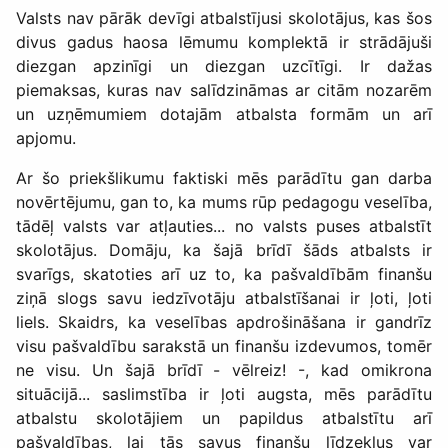
Valsts nav pārāk devīgi atbalstījusi skolotājus, kas šos
divus gadus haosa lēmumu komplektā ir strādājuši
diezgan apzinīgi un diezgan uzcītīgi. Ir dažas
piemaksas, kuras nav salīdzināmas ar citām nozarēm
un uzņēmumiem dotajām atbalsta formām un arī
apjomu.
Ar šo priekšlikumu faktiski mēs parādītu gan darba
novērtējumu, gan to, ka mums rūp pedagogu veselība,
tādēļ valsts var atļauties... no valsts puses atbalstīt
skolotājus. Domāju, ka šajā brīdī šāds atbalsts ir
svarīgs, skatoties arī uz to, ka pašvaldībām finanšu
ziņā slogs savu iedzīvotāju atbalstīšanai ir ļoti, ļoti
liels. Skaidrs, ka veselības apdrošināšana ir gandrīz
visu pašvaldību sarakstā un finanšu izdevumos, tomēr
ne visu. Un šajā brīdī - vēlreiz! -, kad omikrona
situācijā... saslimstība ir ļoti augsta, mēs parādītu
atbalstu skolotājiem un papildus atbalstītu arī
pašvaldības, lai tās savus finanšu līdzekļus var