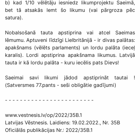
b) kad 1/10 vēlētāju iesniedz likumprojektu Saeimā,
bet tā atsakās lemt šo likumu (vai pārgroza pēc
satura).
Nobalsošanā tauta apstiprina vai atcel Saeimas
lēmumu. Aptuveni līdzīgi Lielbritānijā - ir divas palātas:
apakšnams (vēlēts parlaments) un lordu palāta (ieceļ
karalis). Lordi apstiprina apakšnama likumus. Latvijā
tauta ir kā lordu palāta - kuru iecēlis pats Dievs!
Saeimai savi likumi jādod apstiprināt tautai !
(Satversmes 77.pants - seši obligātie gadījumi)
- - - - - - - - - - - - - - - - - - - - - - - -
www.vestnesis.lv/op/2022/35B.1
Latvijas Vēstnesis. Laidiens: 19.02.2022., Nr. 35B
Oficiālās publikācijas Nr.: 2022/35B.1