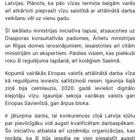
Latvijas. Plānots, ka pēc vīzas termiņa beigām varēs
arī atkārtoti pieprasīt vīzu saistībā ar attālinātā darba
veikšanu vēl uz vienu gadu.
Šī Iekšlietu ministrijas iniciatīva tapusi, atsaucoties uz
Diasporas konsultatīvās padomes, Ārlietu ministrijas
un Rīgas domes ierosinājumiem, iesaistoties arī citām
ministrijām un ekspertiem. Paldies visiem, kas pielikuši
roku šī regulējuma tapšanā, arī kolēģiem Saeimā.
Kopumā vairākās Eiropas valstīs attālinātā darba vīza
kā regulējums ieviests salīdzinoši nesen. Igaunija šajā
ziņā bija celmlauzis, 2020. gadā ieviešot digitālo
klejotāju vīzu. Igaunijai sekoja vairākas valstis gan
Eiropas Savienībā, gan ārpus bloka.
Ir jāturpina darbs, lai konkurences cīņā Latvija kļūtu
par pievilcīgāku vidi augsti kvalificētam darbaspēkam.
Šo iniciatīvu atbalsta arī uzņēmēju organizācijas, kas
norāda, ka šī būs iespēja ne vien piesaistīt augsti