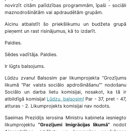
novirzīt citām palīdzības programmām, īpaši - sociāli
maznodrošinātām vai apdraudētām grupām.
Aicinu atbalstīt šo priekšlikumu un budžeta grupā
pieņemt un rast risinājumus, kā to izdarīt.
Paldies.
Sēdes vadītāja. Paldies.
Ir lūgts balsojums.
Lūdzu zvanu! Balsosim par likumprojekta “Grozījums
likumā “Par valsts sociālo apdrošināšanu”” nodošanu
Sociālo un darba lietu komisijai, nosakot, ka tā ir
atbildīgā komisija!
Lūdzu, balsosim!
Par - 37, pret - 47,
atturas - 2. Likumprojekts komisijai nav nodots.
Saeimas Prezidijs ierosina Ministru kabineta iesniegto
likumprojektu
“Grozījumi Imigrācijas likumā”
nodot