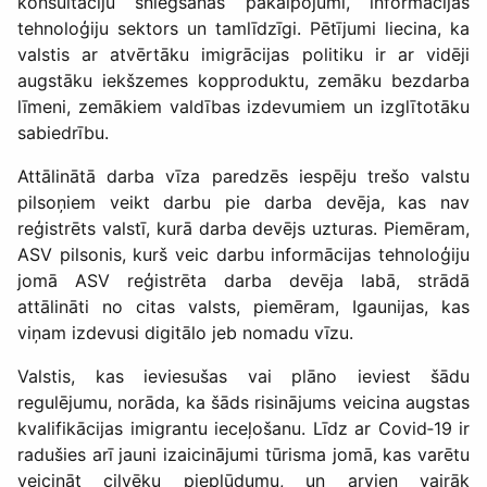
konsultāciju sniegšanas pakalpojumi, informācijas
tehnoloģiju sektors un tamlīdzīgi. Pētījumi liecina, ka
valstis ar atvērtāku imigrācijas politiku ir ar vidēji
augstāku iekšzemes kopproduktu, zemāku bezdarba
līmeni, zemākiem valdības izdevumiem un izglītotāku
sabiedrību.
Attālinātā darba vīza paredzēs iespēju trešo valstu
pilsoņiem veikt darbu pie darba devēja, kas nav
reģistrēts valstī, kurā darba devējs uzturas. Piemēram,
ASV pilsonis, kurš veic darbu informācijas tehnoloģiju
jomā ASV reģistrēta darba devēja labā, strādā
attālināti no citas valsts, piemēram, Igaunijas, kas
viņam izdevusi digitālo jeb nomadu vīzu.
Valstis, kas ieviesušas vai plāno ieviest šādu
regulējumu, norāda, ka šāds risinājums veicina augstas
kvalifikācijas imigrantu ieceļošanu. Līdz ar Covid‑19 ir
radušies arī jauni izaicinājumi tūrisma jomā, kas varētu
veicināt cilvēku pieplūdumu, un arvien vairāk