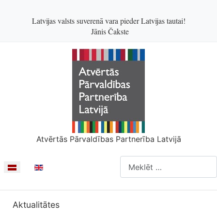
Latvijas valsts suverenā vara pieder Latvijas tautai!
Jānis Čakste
Atvērtās Pārvaldības Partnerība Latvijā
Meklēšanas forma
Izvēlieties valodu
Aktualitātes