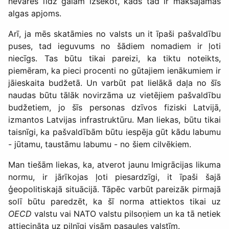
nevarēs līdz galam izsekot, kāds tad ir maksājamās
algas apjoms.
Arī, ja mēs skatāmies no valsts un it īpaši pašvaldību
puses, tad ieguvums no šādiem nomadiem ir ļoti
niecīgs. Tas būtu tikai pareizi, ka tiktu noteikts,
piemēram, ka pieci procenti no gūtajiem ienākumiem ir
jāieskaita budžetā. Un varbūt pat lielākā daļa no šīs
naudas būtu tālāk novirzāma uz vietējiem pašvaldību
budžetiem, jo šīs personas dzīvos fiziski Latvijā,
izmantos Latvijas infrastruktūru. Man liekas, būtu tikai
taisnīgi, ka pašvaldībām būtu iespēja gūt kādu labumu
- jūtamu, taustāmu labumu - no šiem cilvēkiem.
Man tiešām liekas, ka, atverot jaunu Imigrācijas likuma
normu, ir jārīkojas ļoti piesardzīgi, it īpaši šajā
ģeopolitiskajā situācijā. Tāpēc varbūt pareizāk pirmajā
solī būtu paredzēt, ka šī norma attiektos tikai uz
OECD
valstu vai NATO valstu pilsoņiem un ka tā netiek
attiecināta uz pilnīgi visām pasaules valstīm.