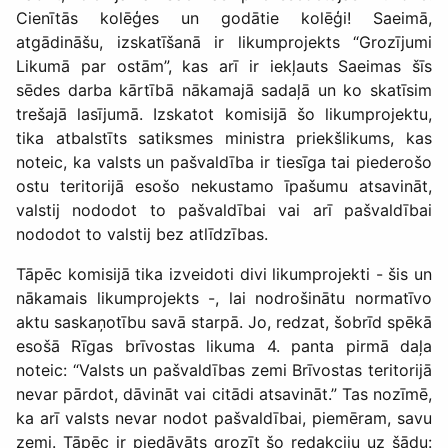
Cienītās kolēģes un godātie kolēģi! Saeimā,
atgādināšu, izskatīšanā ir likumprojekts “Grozījumi
Likumā par ostām”, kas arī ir iekļauts Saeimas šīs
sēdes darba kārtībā nākamajā sadaļā un ko skatīsim
trešajā lasījumā. Izskatot komisijā šo likumprojektu,
tika atbalstīts satiksmes ministra priekšlikums, kas
noteic, ka valsts un pašvaldība ir tiesīga tai piederošo
ostu teritorijā esošo nekustamo īpašumu atsavināt,
valstij nododot to pašvaldībai vai arī pašvaldībai
nododot to valstij bez atlīdzības.
Tāpēc komisijā tika izveidoti divi likumprojekti - šis un
nākamais likumprojekts -, lai nodrošinātu normatīvo
aktu saskaņotību savā starpā. Jo, redzat, šobrīd spēkā
esošā Rīgas brīvostas likuma 4. panta pirmā daļa
noteic: “Valsts un pašvaldības zemi Brīvostas teritorijā
nevar pārdot, dāvināt vai citādi atsavināt.” Tas nozīmē,
ka arī valsts nevar nodot pašvaldībai, piemēram, savu
zemi. Tāpēc ir piedāvāts grozīt šo redakciju uz šādu: