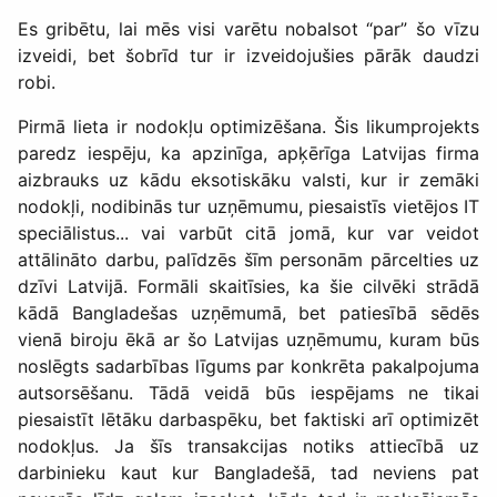
Es gribētu, lai mēs visi varētu nobalsot “par” šo vīzu
izveidi, bet šobrīd tur ir izveidojušies pārāk daudzi
robi.
Pirmā lieta ir nodokļu optimizēšana. Šis likumprojekts
paredz iespēju, ka apzinīga, apķērīga Latvijas firma
aizbrauks uz kādu eksotiskāku valsti, kur ir zemāki
nodokļi, nodibinās tur uzņēmumu, piesaistīs vietējos IT
speciālistus... vai varbūt citā jomā, kur var veidot
attālināto darbu, palīdzēs šīm personām pārcelties uz
dzīvi Latvijā. Formāli skaitīsies, ka šie cilvēki strādā
kādā Bangladešas uzņēmumā, bet patiesībā sēdēs
vienā biroju ēkā ar šo Latvijas uzņēmumu, kuram būs
noslēgts sadarbības līgums par konkrēta pakalpojuma
autsorsēšanu. Tādā veidā būs iespējams ne tikai
piesaistīt lētāku darbaspēku, bet faktiski arī optimizēt
nodokļus. Ja šīs transakcijas notiks attiecībā uz
darbinieku kaut kur Bangladešā, tad neviens pat