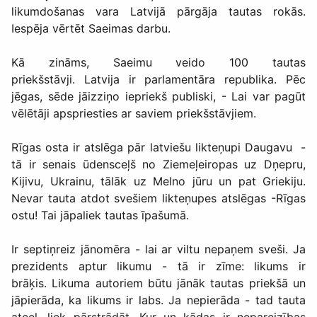
likumdošanas vara Latvijā pārgāja tautas rokās.
Iespēja vērtēt Saeimas darbu.
Kā zināms, Saeimu veido 100 tautas
priekšstāvji. Latvija ir parlamentāra republika. Pēc
jēgas, sēde jāizziņo iepriekš publiski, - Lai var pagūt
vēlētāji apspriesties ar saviem priekšstāvjiem.
Rīgas osta ir atslēga pār latviešu likteņupi Daugavu -
tā ir senais ūdensceļš no Ziemeļeiropas uz Dņepru,
Kijivu, Ukrainu, tālāk uz Melno jūru un pat Griekiju.
Nevar tauta atdot svešiem likteņupes atslēgas -Rīgas
ostu! Tai jāpaliek tautas īpašumā.
Ir septiņreiz jānomēra - lai ar viltu nepaņem sveši. Ja
prezidents aptur likumu - tā ir zīme: likums ir
brāķis. Likuma autoriem būtu jānāk tautas priekšā un
jāpierāda, ka likums ir labs. Ja nepierāda - tad tauta
atceļ, liek pārstrādāt. Kur un kādas ir nepareizības