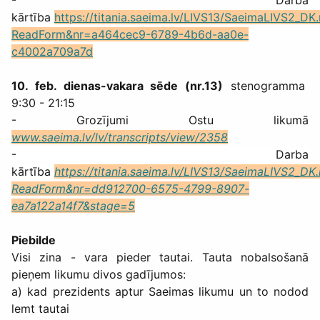
kārtība
https://titania.saeima.lv/LIVS13/SaeimaLIVS2_DK
ReadForm&nr=a464cec9-6789-4b6d-aa0e-
c4002a709a7d
10. feb. dienas-vakara sēde (nr.13)
stenogramma
9:30 - 21:15
- Grozījumi Ostu likumā
www.saeima.lv/lv/transcripts/view/2358
-
Darba
kārtība
https://titania.saeima.lv/LIVS13/SaeimaLIVS2_DK
ReadForm&nr=dd912700-6575-4799-8907-
ea7a122a14f7&stage=5
Piebilde
Visi
zina - vara pieder tautai. Tauta nobalsošanā
pieņem likumu divos gadījumos:
a) kad prezidents aptur Saeimas likumu un to nodod
lemt tautai