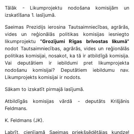
Tālāk - Likumprojektu nodošana komisijām un
izskatīšana 1. lasījumā.
Saeimas Prezidijs ierosina Tautsaimniecības, agrārās,
vides un reģionālās politikas komisijas iesniegto
likumprojektu
“Grozījumi Rīgas brīvostas likumā”
nodot Tautsaimniecības, agrārās, vides un reģionālās
politikas komisijai, nosakot, ka tā ir atbildīgā komisija.
Vai deputātiem ir iebildumi pret likumprojekta
nodošanu komisijai? Deputātiem iebildumu nav.
Likumprojekts komisijai ir nodots.
Sākam to izskatīt pirmajā lasījumā.
Atbildīgās komisijas vārdā - deputāts Krišjānis
Feldmans.
K. Feldmans (JK).
Labrīt, cienījamā Saeimas priekšsēdētājas kundze!