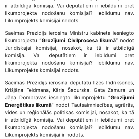
ir atbildīgā komisija. Vai deputātiem ir iebildumi pret
likumprojekta nodošanu komisijai? Iebildumu nav.
Likumprojekts komisijai nodots.
Saeimas Prezidijs ierosina Ministru kabineta iesniegto
likumprojektu
“Grozījumi Civilprocesa likumā”
nodot
Juridiskajai komisijai, nosakot, ka tā ir atbildīgā
komisija. Vai deputātiem ir iebildumi pret
likumprojekta nodošanu komisijai? Iebildumu nav.
Likumprojekts komisijai nodots.
Saeimas Prezidijs ierosina deputātu Ilzes Indriksones,
Krišjāņa Feldmana, Kārļa Šadurska, Gata Zamura un
Jāņa Dombravas iesniegto likumprojektu
“Grozījumi
Enerģētikas likumā”
nodot Tautsaimniecības, agrārās,
vides un reģionālās politikas komisijai, nosakot, ka tā
ir atbildīgā komisija. Vai deputātiem ir iebildumi pret
likumprojekta nodošanu komisijai? Iebildumu nav.
Likumprojekts komisijai ir nodots.