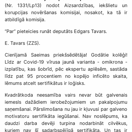
(Nr. 1331/Lp13) nodot Aizsardzības, iekšlietu un
korupcijas novēršanas komisijai, nosakot, ka tā ir
atbildīgā komisija.
“Par” pieteicies runāt deputāts Edgars Tavars.
E. Tavars (ZZS).
Cienījamā Saeimas priekšsēdētāja! Godātie kolēģi!
Līdz ar Covid-19 vīrusa jaunā varianta - omikrona -
izplatību, kas šobrīd, pēc ekspertu aplēsēm, sastāda
līdz pat 95 procentiem no kopējo inficēto skaita,
lēmums atcelt sertifikātus ir loģisks.
Kvadrātkoda neesamība vairs nevar būt galvenais
iemesls dažādiem ierobežojumiem un pakalpojumu
saņemšanai. Pārslimošana nu jau ir kļuvusi par galveno
motivatoru sertifikāta iegūšanai. Nav noslēpums, ka
daudzi darba devēji turpina nodarbināt cilvēkus,
kuriem nav šī sadarbspējīgā sertifikāta. Un tas ir