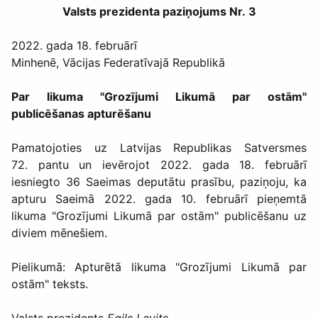
Valsts prezidenta paziņojums Nr. 3
2022. gada 18. februārī
Minhenē, Vācijas Federatīvajā Republikā
Par likuma "Grozījumi Likumā par ostām"
publicēšanas apturēšanu
Pamatojoties uz Latvijas Republikas Satversmes
72. pantu un ievērojot 2022. gada 18. februārī
iesniegto 36 Saeimas deputātu prasību, paziņoju, ka
apturu Saeimā 2022. gada 10. februārī pieņemtā
likuma "Grozījumi Likumā par ostām" publicēšanu uz
diviem mēnešiem.
Pielikumā: Apturētā likuma "Grozījumi Likumā par
ostām" teksts.
Valsts prezidents
Egils Levits