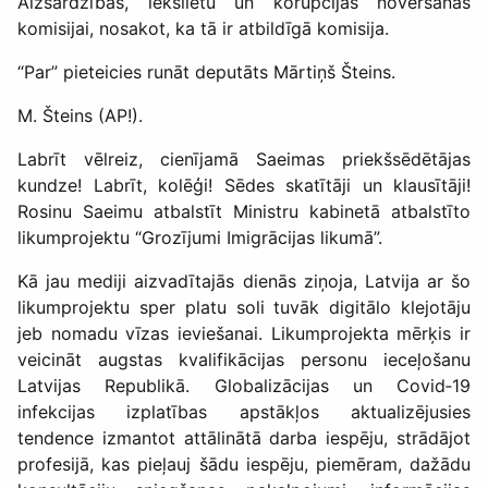
Aizsardzības, iekšlietu un korupcijas novēršanas
komisijai, nosakot, ka tā ir atbildīgā komisija.
“Par” pieteicies runāt deputāts Mārtiņš Šteins.
M. Šteins (AP!).
Labrīt vēlreiz, cienījamā Saeimas priekšsēdētājas
kundze! Labrīt, kolēģi! Sēdes skatītāji un klausītāji!
Rosinu Saeimu atbalstīt Ministru kabinetā atbalstīto
likumprojektu “Grozījumi Imigrācijas likumā”.
Kā jau mediji aizvadītajās dienās ziņoja, Latvija ar šo
likumprojektu sper platu soli tuvāk digitālo klejotāju
jeb nomadu vīzas ieviešanai. Likumprojekta mērķis ir
veicināt augstas kvalifikācijas personu ieceļošanu
Latvijas Republikā. Globalizācijas un Covid‑19
infekcijas izplatības apstākļos aktualizējusies
tendence izmantot attālinātā darba iespēju, strādājot
profesijā, kas pieļauj šādu iespēju, piemēram, dažādu