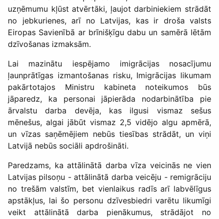
uzņēmumu kļūst atvērtāki, ļaujot darbiniekiem strādāt
no jebkurienes, arī no Latvijas, kas ir droša valsts
Eiropas Savienībā ar brīnišķīgu dabu un samērā lētām
dzīvošanas izmaksām.
Lai mazinātu iespējamo imigrācijas nosacījumu
ļaunprātīgas izmantošanas risku, Imigrācijas likumam
pakārtotajos Ministru kabineta noteikumos būs
jāparedz, ka personai jāpierāda nodarbinātība pie
ārvalstu darba devēja, kas ilgusi vismaz sešus
mēnešus, algai jābūt vismaz 2,5 vidējo algu apmērā,
un vīzas saņēmējiem nebūs tiesības strādāt, un viņi
Latvijā nebūs sociāli apdrošināti.
Paredzams, ka attālinātā darba vīza veicinās ne vien
Latvijas pilsoņu - attālinātā darba veicēju - remigrāciju
no trešām valstīm, bet vienlaikus radīs arī labvēlīgus
apstākļus, lai šo personu dzīvesbiedri varētu likumīgi
veikt attālinātā darba pienākumus, strādājot no