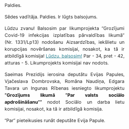
Paldies.
Sēdes vadītāja. Paldies. Ir lūgts balsojums.
Lūdzu zvanu! Balsosim par likumprojekta “Grozījumi
Covid-19 infekcijas izplatības pārvaldības likumā”
(Nr. 1331/Lp13) nodošanu Aizsardzības, iekšlietu un
korupcijas novēršanas komisijai, nosakot, ka tā ir
atbildīgā komisija!
Lūdzu, balsosim!
Par - 34, pret - 42,
atturas - 5. Likumprojekts komisijai nav nodots.
Saeimas Prezidijs ierosina deputātu Evijas Papules,
Vjačeslava Dombrovska, Romāna Naudiņa, Edgara
Tavara un Ingunas Rībenas iesniegto likumprojektu
“Grozījums likumā “Par valsts sociālo
apdrošināšanu””
nodot Sociālo un darba lietu
komisijai, nosakot, ka tā ir atbildīgā komisija.
“Par” pieteikusies runāt deputāte Evija Papule.