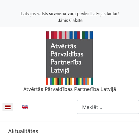
Latvijas valsts suverenā vara pieder Latvijas tautai!
Jānis Čakste
Atvērtās Pārvaldības Partnerība Latvijā
Meklēšanas forma
Izvēlieties valodu
Aktualitātes