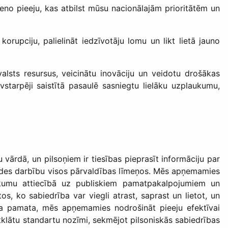
teno pieeju, kas atbilst mūsu nacionālajām prioritātēm un
upciju, palielināt iedzīvotāju lomu un likt lietā jauno
lsts resursus, veicinātu inovāciju un veidotu drošākas
starpēji saistītā pasaulē sasniegtu lielāku uzplaukumu,
 vārdā, un pilsoņiem ir tiesības pieprasīt informāciju par
aldes darbību visos pārvaldības līmeņos. Mēs apņemamies
eikumu attiecībā uz publiskiem pamatpakalpojumiem un
, ko sabiedrība var viegli atrast, saprast un lietot, un
mīga pamata, mēs apņemamies nodrošināt pieeju efektīvai
klātu standartu nozīmi, sekmējot pilsoniskās sabiedrības