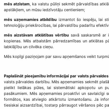
mēs atzīstam
, ka valstu pūliņi sekmēt pārvaldības atkl
apstākļiem, un mūsu iedzīvotāju centieniem;
mēs uzņemamies atbildību
izmantot šo iespēju, lai st
tehnoloģiju priekšrocības, lai pārvaldību padarītu efektī
mēs aizstāvam atklātības vērtību
savā saskarsmē ar ie
kopienas. Mēs atbalstām pārredzamības un atklātas pārv
labklājību un cilvēka cieņu.
Mēs kopīgi paziņojam par savu apņemšanos veikt turpm
Paplašināt pieejamību informācijai par valsts pārvalde
valsts pārvaldes darbību. Mēs apņemamies sekmēt plašāk
pielikt lielākas pūles, lai sistemātiski apkopotu u
pasākumiem. Mēs apņemamies proaktīvi un savlaicīgi snie
formātos, kas atvieglo atkārtotu izmantošanu. Ja infor
tiesiskai aizsardzībai, tostarp pārraugot vēršanos pēc 