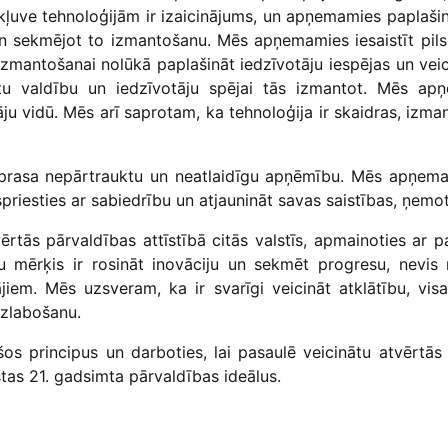
ļuve tehnoloģijām ir izaicinājums, un apņemamies paplašinā
un sekmējot to izmantošanu. Mēs apņemamies iesaistīt pilso
izmantošanai nolūkā paplašināt iedzīvotāju iespējas un vei
tu valdību un iedzīvotāju spējai tās izmantot. Mēs apņe
ju vidū. Mēs arī saprotam, ka tehnoloģija ir skaidras, izma
 prasa nepārtrauktu un neatlaidīgu apņēmību. Mēs apņem
apspriesties ar sabiedrību un atjaunināt savas saistības, ņe
vērtās pārvaldības attīstībā citās valstīs, apmainoties ar
su mērķis ir rosināt inovāciju un sekmēt progresu, nevis
jiem. Mēs uzsveram, ka ir svarīgi veicināt atklātību, visa
uzlabošanu.
os principus un darboties, lai pasaulē veicinātu atvērtās p
rstas 21. gadsimta pārvaldības ideālus.