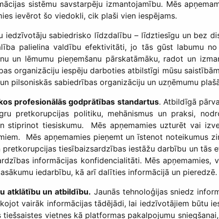
ormācijas sistēmu savstarpēju izmantojamību. Mēs apņemamie
ies ievērot šo viedokli, cik plaši vien iespējams.
 iedzīvotāju sabiedrisko līdzdalību – līdztiesīgu un bez d
dalība palielina valdību efektivitāti, jo tās gūst labumu
nu un lēmumu pieņemšanu pārskatāmāku, radot un izmanto
as organizāciju iespēju darboties atbilstīgi mūsu saistībām
un pilsoniskās sabiedrības organizāciju un uzņēmumu pla
ākos profesionālās godprātības standartus
. Atbildīgā pārv
gru pretkorupcijas politiku, mehānismus un praksi, nod
 stiprinot tiesiskumu. Mēs apņemamies uzturēt vai izveid
miem. Mēs apņemamies pieņemt un īstenot noteikumus ziņ
pretkorupcijas tiesībaizsardzības iestāžu darbību un tās efek
zsardzības informācijas konfidencialitāti. Mēs apņemamies,
 pasākumu iedarbību, kā arī dalīties informācijā un pieredzē
u atklātību un atbildību.
Jaunās tehnoloģijas sniedz inform
kojot vairāk informācijas tādējādi, lai iedzīvotājiem būtu i
ešsaistes vietnes kā platformas pakalpojumu sniegšanai, ie