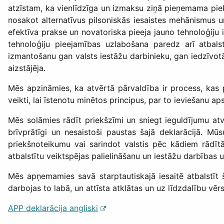
atzīstam, ka vienlīdzīga un izmaksu ziņā pieņemama piek
nosakot alternatīvus pilsoniskās iesaistes mehānismus 
efektīva prakse un novatoriska pieeja jauno tehnoloģiju 
tehnoloģiju pieejamības uzlabošana paredz arī atbals
izmantošanu gan valsts iestāžu darbinieku, gan iedzīvotā
aizstājēja.
Mēs apzināmies, ka atvērtā pārvaldība ir process, kas
veikti, lai īstenotu minētos principus, par to ieviešanu 
Mēs solāmies rādīt priekšzīmi un sniegt ieguldījumu at
brīvprātīgi un nesaistoši paustas šajā deklarācijā. Mū
priekšnoteikumu vai sarindot valstis pēc kādiem rādītā
atbalstītu veiktspējas palielināšanu un iestāžu darbības 
Mēs apņemamies savā starptautiskajā iesaitē atbalstīt š
darbojas to labā, un attīsta atklātas un uz līdzdalību vē
APP deklarācija angliski