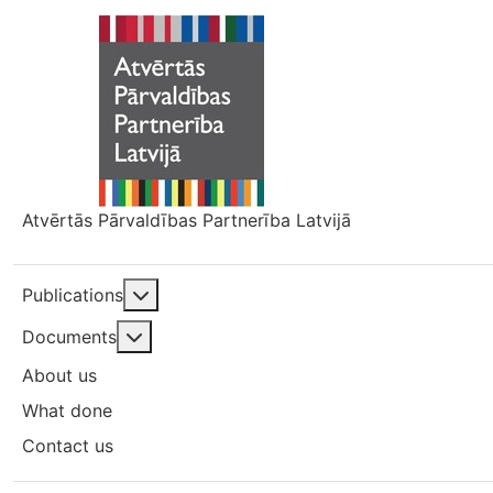
Atvērtās Pārvaldības Partnerība Latvijā
More about: Publications
Publications
More about: Documents
Documents
About us
What done
Contact us