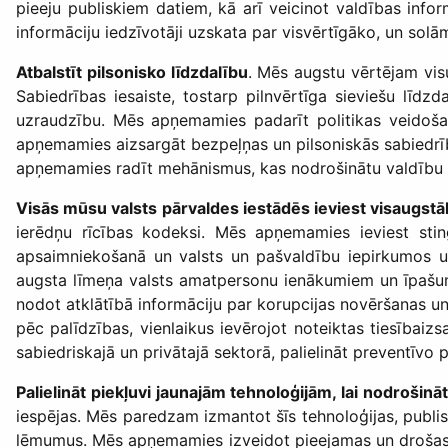
pieeju publiskiem datiem, kā arī veicinot valdības inf
informāciju iedzīvotāji uzskata par visvērtīgāko, un solām
Atbalstīt pilsonisko līdzdalību
. Mēs augstu vērtējam visu
Sabiedrības iesaiste, tostarp pilnvērtīga sieviešu līdz
uzraudzību. Mēs apņemamies padarīt politikas veidoša
apņemamies aizsargāt bezpeļņas un pilsoniskās sabiedrīb
apņemamies radīt mehānismus, kas nodrošinātu valdību 
Visās mūsu valsts pārvaldes iestādēs ieviest visaugst
ierēdņu rīcības kodeksi. Mēs apņemamies ieviest stin
apsaimniekošanā un valsts un pašvaldību iepirkumos un
augsta līmeņa valsts amatpersonu ienākumiem un īpašu
nodot atklātībā informāciju par korupcijas novēršanas un 
pēc palīdzības, vienlaikus ievērojot noteiktas tiesībai
sabiedriskajā un privātajā sektorā, palielināt preventīvo
Palielināt piekļuvi jaunajām tehnoloģijām, lai nodrošināt
iespējas. Mēs paredzam izmantot šīs tehnoloģijas, publis
lēmumus. Mēs apņemamies izveidot pieejamas un drošas ti