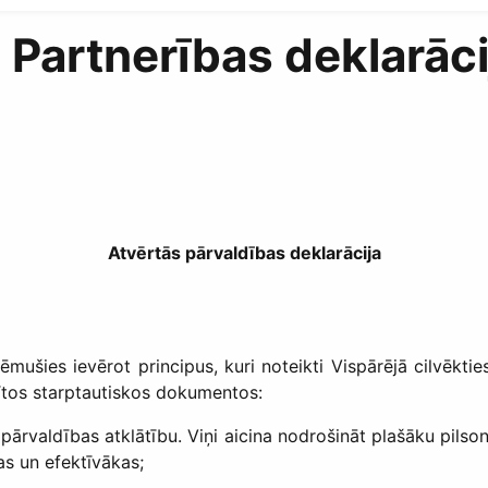
 Partnerības deklarāci
Atvērtās pārvaldības deklarācija
mušies ievērot principus, kuri noteikti Vispārējā cilvēkti
tītos starptautiskos dokumentos:
u pārvaldības atklātību. Viņi aicina nodrošināt plašāku pils
s un efektīvākas;