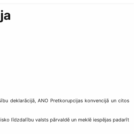
ja
esību deklarācijā, ANO Pretkorupcijas konvencijā un citos
onisko līdzdalību valsts pārvaldē un meklē iespējas padarīt