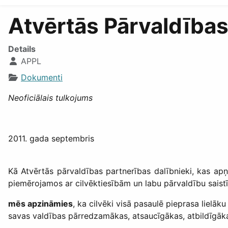
Atvērtās Pārvaldības
Details
APPL
Dokumenti
Neoficiālais tulkojums
2011. gada septembris
Kā Atvērtās pārvaldības partnerības dalībnieki, kas apņē
piemērojamos ar cilvēktiesībām un labu pārvaldību sais
mēs apzināmies
, ka cilvēki visā pasaulē pieprasa lielāk
savas valdības pārredzamākas, atsaucīgākas, atbildīgāka