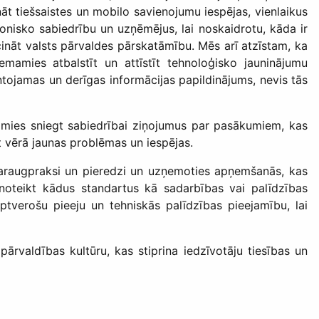
t tiešsaistes un mobilo savienojumu iespējas, vienlaikus
nisko sabiedrību un uzņēmējus, lai noskaidrotu, kāda ir
cināt valsts pārvaldes pārskatāmību. Mēs arī atzīstam, ka
mamies atbalstīt un attīstīt tehnoloģisko jauninājumu
ntojamas un derīgas informācijas papildinājums, nevis tās
amies sniegt sabiedrībai ziņojumus par pasākumiem, kas
mot vērā jaunas problēmas un iespējas.
 paraugpraksi un pieredzi un uzņemoties apņemšanās, kas
 noteikt kādus standartus kā sadarbības vai palīdzības
ptverošu pieeju un tehniskās palīdzības pieejamību, lai
ārvaldības kultūru, kas stiprina iedzīvotāju tiesības un