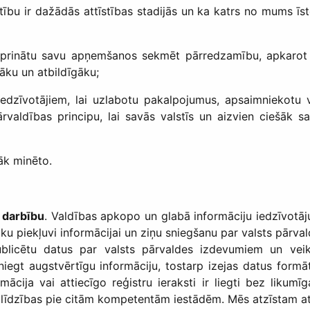
ātību ir dažādās attīstības stadijās un ka katrs no mums īs
iprinātu savu apņemšanos sekmēt pārredzamību, apkarot kor
vāku un atbildīgāku;
dzīvotājiem, lai uzlabotu pakalpojumus, apsaimniekotu va
aldības principu, lai savās valstīs un aizvien ciešāk sav
āk minēto.
s darbību
. Valdības apkopo un glabā informāciju iedzīvotāju
u piekļuvi informācijai un ziņu sniegšanu par valsts pārv
n publicētu datus par valsts pārvaldes izdevumiem un v
gt augstvērtīgu informāciju, tostarp izejas datus formātos
mācija vai attiecīgo reģistru ieraksti ir liegti bez liku
palīdzības pie citām kompetentām iestādēm. Mēs atzīstam at