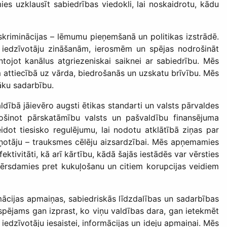
s uzklausīt sabiedrības viedokli, lai noskaidrotu, kādu
iskriminācijas – lēmumu pieņemšanā un politikas izstrādē.
 no iedzīvotāju zināšanām, ierosmēm un spējas nodrošināt
jot kanālus atgriezeniskai saiknei ar sabiedrību. Mēs
 attiecībā uz vārda, biedrošanās un uzskatu brīvību. Mēs
šāku sadarbību.
aldībā jāievēro augsti ētikas standarti un valsts pārvaldes
rošinot pārskatāmību valsts un pašvaldību finansējuma
ot tiesisko regulējumu, lai nodotu atklātībā ziņas par
otāju – trauksmes cēlēju aizsardzībai. Mēs apņemamies
tivitāti, kā arī kārtību, kādā šajās iestādēs var vērsties
 vērsdamies pret kukuļošanu un citiem korupcijas veidiem
.
ācijas apmaiņas, sabiedriskās līdzdalības un sadarbības
espējams gan izprast, ko viņu valdības dara, gan ietekmēt
dzīvotāju iesaistei, informācijas un ideju apmaiņai. Mēs